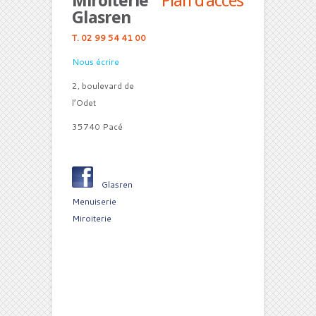
Miroiterie
Plan d’accès
Glasren
T. 02 99 54 41 00
Nous écrire
2, boulevard de
l’Odet
35740 Pacé
Glasren
Menuiserie
Miroiterie